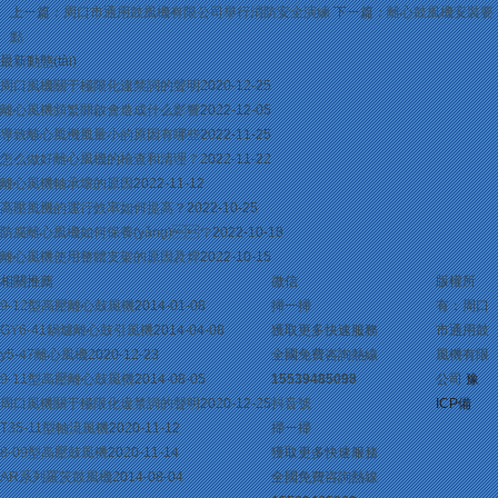
上一篇：
周口市通用鼓風機有限公司舉行消防安全演練
下一篇：
離心鼓風機安裝要
點
最新動態(tài)
周口風機關于極限化違禁詞的聲明
2020-12-25
離心風機頻繁開啟會造成什么影響
2022-12-05
導致離心風機風量小的原因有哪些
2022-11-25
怎么做好離心風機的檢查和清理？
2022-11-22
離心風機軸承壞的原因
2022-11-12
高壓風機的運行效率如何提高？
2022-10-25
防腐離心風機如何保養(yǎng)？
2022-10-18
離心風機使用整體支架的原因及焊
2022-10-15
相關推薦
微信
版權所
9-12型高壓離心鼓風機
2014-01-08
掃一掃
有：周口
GY6-41鍋爐離心鼓引風機
2014-04-08
獲取更多快速服務
市通用鼓
y5-47離心風機
2020-12-23
全國免費咨詢熱線
風機有限
9-11型高壓離心鼓風機
2014-08-05
15539485098
公司
豫
周口風機關于極限化違禁詞的聲明
2020-12-25
抖音號
ICP備
T35-11型軸流風機
2020-11-12
掃一掃
8-09型高壓鼓風機
2020-11-14
獲取更多快速服務
AR系列羅茨鼓風機
2014-08-04
全國免費咨詢熱線